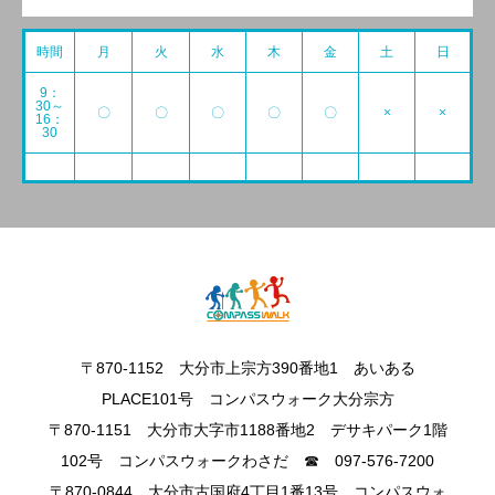
時間
月
火
水
木
金
土
日
9：
30～
〇
〇
〇
〇
〇
×
×
16：
30
〒870-1152 大分市上宗方390番地1 あいある
PLACE101号 コンパスウォーク大分宗方
〒870-1151 大分市大字市1188番地2 デサキパーク1階
102号 コンパスウォークわさだ ☎ 097-576-7200
〒870‐0844 大分市古国府4丁目1番13号 コンパスウォ