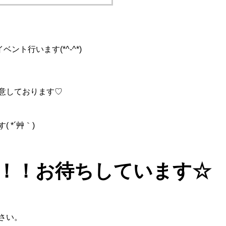
ント行います(*^-^*)
意しております♡
*´艸｀)
！！お待ちしています☆
さい。