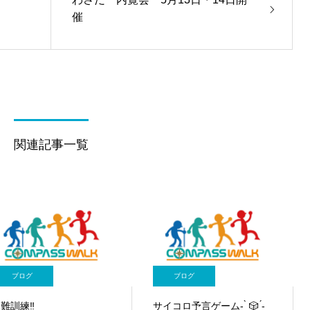
催
関連記事一覧
ブログ
ブログ
難訓練‼️
サイコロ予言ゲーム- ̗̀ 🎲 ̖́-