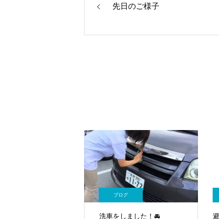
先日のご様子
ブログ
洗車をしました！🚘
避