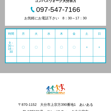
コンパスウォーク大分宗方
097-547-7166
お気軽にお電話下さい 8：30～17：30
時間
月
火
水
木
金
土
日
9：
30～
〇
〇
〇
〇
〇
×
×
16：
30
〒870-1152 大分市上宗方390番地1 あいある