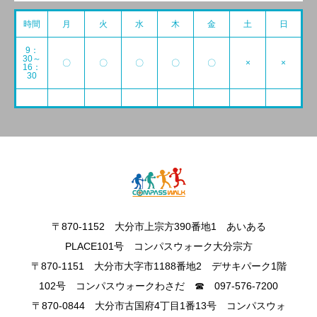
時間
月
火
水
木
金
土
日
9：
30～
〇
〇
〇
〇
〇
×
×
16：
30
〒870-1152 大分市上宗方390番地1 あいある
PLACE101号 コンパスウォーク大分宗方
〒870-1151 大分市大字市1188番地2 デサキパーク1階
102号 コンパスウォークわさだ ☎ 097-576-7200
〒870‐0844 大分市古国府4丁目1番13号 コンパスウォ